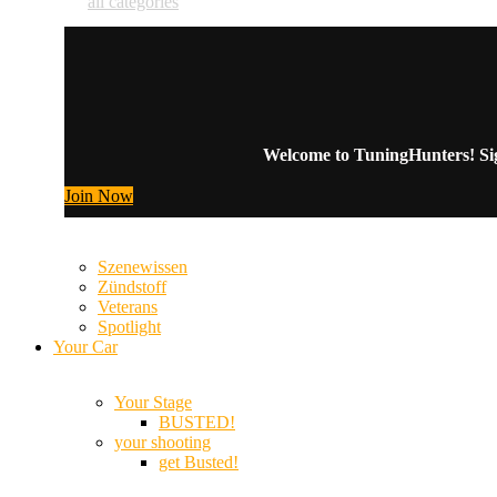
all categories
Welcome to TuningHunters! Sign
Join Now
Szenewissen
Zündstoff
Veterans
Spotlight
Your Car
Your Stage
BUSTED!
your shooting
get Busted!