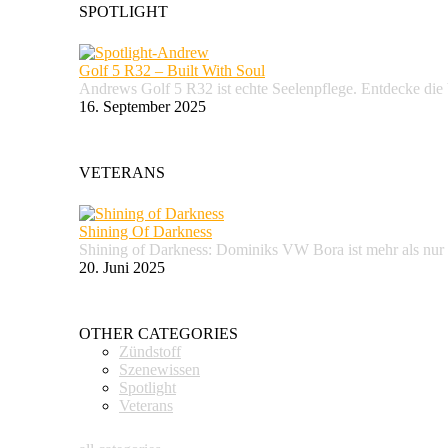
SPOTLIGHT
Golf 5 R32 – Built With Soul
Andrews Golf 5 R32 ist echte Seelenpflege. Entdecke d
16. September 2025
VETERANS
Shining Of Darkness
Shining of Darkness: Dominiks VW Bora ist mehr als nur
20. Juni 2025
OTHER CATEGORIES
Zündstoff
Szenewissen
Spotlight
Veterans