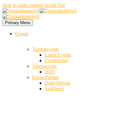
Skip to main content
Scroll Top
Primary Menu
Events
Tuningevents
Latest Events
Eventarchiv
Aftermovies
2025
Event Partner
Daily|Driven
JustDeep!