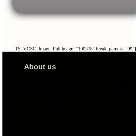
[TS_VCSC_Image_Full image=“190378″ break_parents=“99″]
About us
TuningHunters ist ein unabhängiges Automot
Tuningportal für Eventdokumentat
Fahrzeugshootings, Busted-Galerien, Magazinbei
echte Szenegeschichten.
Project Lead & All-in-One: Sascha Gebauer
Photographer: Sascha Gebauer
Freier Videograf / ext. Content Creator: Michael Weinert