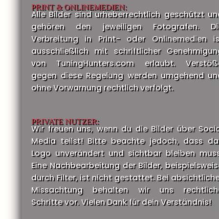
PRINT & ONLINEMEDIEN:
Alle Bilder sind urheberrechtlich geschützt un
gehören den jeweiligen Fotografen. Di
Verbreitung in Print- oder Onlinemedien is
ausschließlich mit schriftlicher Genehmigun
von TuningHunters.com erlaubt. Verstöß
gegen diese Regelung werden umgehend un
ohne Vorwarnung rechtlich verfolgt.
PRIVATE NUTZER:
Wir freuen uns, wenn du die Bilder über Socia
Media teilst! Bitte beachte jedoch, dass da
Logo unverändert und sichtbar bleiben muss
Eine Nachbearbeitung der Bilder, beispielsweis
durch Filter, ist nicht gestattet. Bei absichtlich
Missachtung behalten wir uns rechtlich
Schritte vor. Vielen Dank für dein Verständnis!