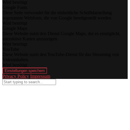
Wird benötigt
Google Fonts
Diese Seite verwendet für die einheitliche Schriftdarstellung
sogenannte Webfonts, die von Google bereitgestellt werden.
Wird benötigt
Google Maps
Diese Website nutzt den Dienst Google Maps, der es ermöglicht,
interaktive Karten anzuzeigen.
Wird benötigt
YouTube
Diese Website nutzt den YouTube-Dienst für das Streaming von
Videoinhalten.
Wird benötigt
Einstellungen speichern
Privacy Policy
Impressum