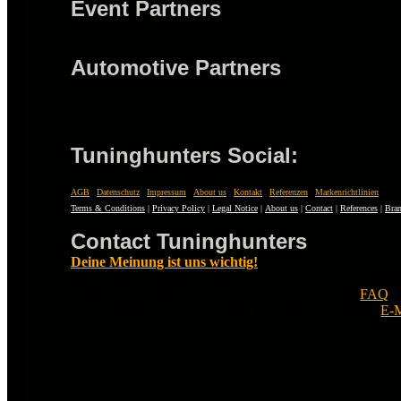
Event Partners
Automotive Partners
Tuninghunters Social:
AGB
|
Datenschutz
|
Impressum
|
About us
|
Kontakt
|
Referenzen
|
Markenrichtlinien
Terms & Conditions
|
Privacy Policy
|
Legal Notice
|
About us
|
Contact
|
References
|
Bran
Contact Tuninghunters
Deine Meinung ist uns wichtig!
Fragen zu Tuninghunters? Schau zuerst in unsere
FAQ
.
nichts Passendes zu finden ist, erreichst Du uns per
E-M
melden uns so bald wie möglich.
© EST 20XIII Tuninghunters.com