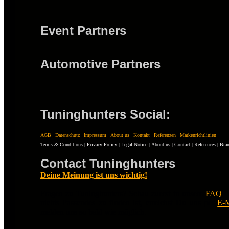
Event Partners
Automotive Partners
Tuninghunters Social:
AGB
|
Datenschutz
|
Impressum
|
About us
|
Kontakt
|
Referenzen
|
Markenrichtlinien
Terms & Conditions
|
Privacy Policy
|
Legal Notice
|
About us
|
Contact
|
References
|
Bran
Contact Tuninghunters
Deine Meinung ist uns wichtig!
Fragen zu Tuninghunters? Schau zuerst in unsere
FAQ
.
nichts Passendes zu finden ist, erreichst Du uns per
E-M
melden uns so bald wie möglich.