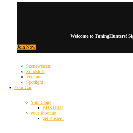
Welcome to TuningHunters! Sign
Join Now
Szenewissen
Zündstoff
Veterans
Spotlight
Your Car
Your Stage
BUSTED!
your shooting
get Busted!