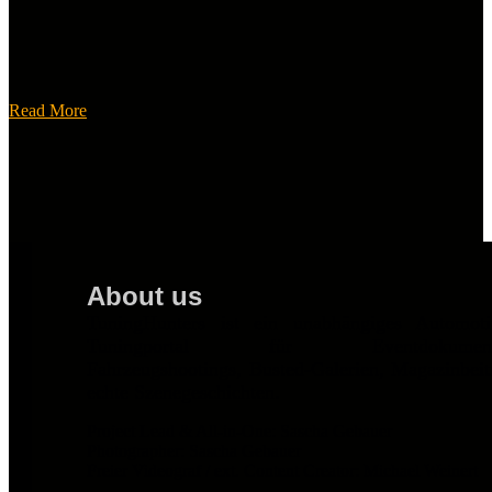
Read More
About us
TuningHunters ist ein unabhängiges Automot
Tuningportal für Eventdokumentat
Fahrzeugshootings, Busted-Galerien, Magazinbei
echte Szenegeschichten.
Project Lead & All-in-One: Sascha Gebauer
Photographer: Sascha Gebauer
Freier Videograf / ext. Content Creator: Michael Weinert