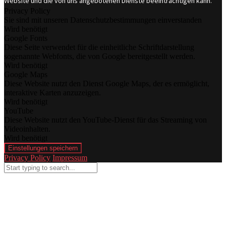
Website und die von uns angebotenen Dienste beeinträchtigen kann.
Privacy Policy
Sie sind mit unseren Datenschutzbestimmungen einverstanden
Wird benötigt
Google Fonts
Diese Seite verwendet für die einheitliche Schriftdarstellung
sogenannte Webfonts, die von Google bereitgestellt werden.
Wird benötigt
Google Maps
Diese Website nutzt den Dienst Google Maps, der es ermöglicht,
interaktive Karten anzuzeigen.
Wird benötigt
YouTube
Diese Website nutzt den YouTube-Dienst für das Streaming von
Videoinhalten.
Wird benötigt
Einstellungen speichern
Privacy Policy
Impressum