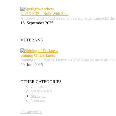
Golf 5 R32 – Built With Soul
Andrews Golf 5 R32 ist echte Seelenpflege. Entdecke d
16. September 2025
VETERANS
Shining Of Darkness
Shining of Darkness: Dominiks VW Bora ist mehr als nur
20. Juni 2025
OTHER CATEGORIES
Zündstoff
Szenewissen
Spotlight
Veterans
all categories