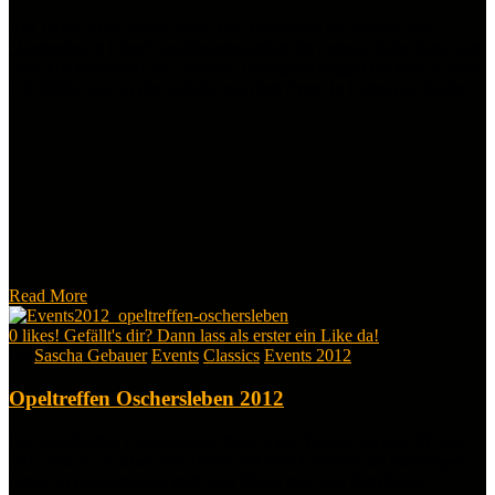
Am 19.06.2016 öffnete Sven Eric Bierhenke die Pforten von
„Legenden in Lippe“ am Regenstorplatz im Lemgo. Alles kam, von
alten US-Klassikern zu neueren Tuningfahrzeugen der 80er & 90er.
150 Bilder sind in der Galerie von dem Event in Lemgo zu finden.
Read More
0
likes! Gefällt's dir? Dann lass als erster ein Like da!
By
Sascha Gebauer
Events
Classics
Events 2012
Opeltreffen Oschersleben 2012
Das Opeltreffen Oschersleben fand in der Woche um den 09. Juni
2012 wie auch schon seit Jahren auf dem Gelände der Motorsport
Arena in Oschersleben statt. 233 Bilder sind von dem Mega-