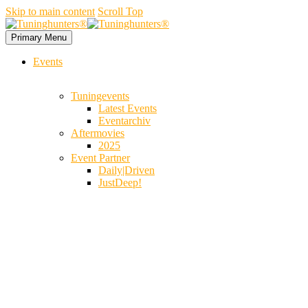
Skip to main content
Scroll Top
Primary Menu
Events
Tuningevents
Latest Events
Eventarchiv
Aftermovies
2025
Event Partner
Daily|Driven
JustDeep!