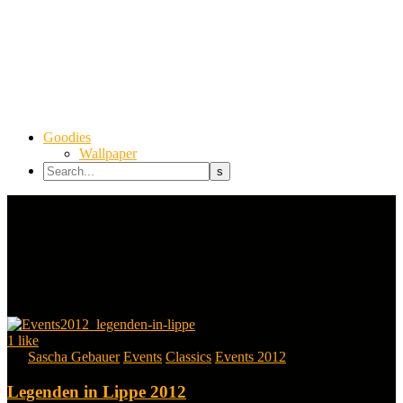
Goodies
Wallpaper
1
like
By
Sascha Gebauer
Events
Classics
Events 2012
Legenden in Lippe 2012