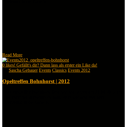
Opelevent in der Galerie.
Read More
0
likes! Gefällt's dir? Dann lass als erster ein Like da!
By
Sascha Gebauer
Events
Classics
Events 2012
Opeltreffen Bohnhorst | 2012
Das Opeltreffen Bohnhorst fand wie seit Jahren am 21.04.2012 am
alten Bahnhof in Bohnhorst statt. 70 Bilder sind von dem
Opeltreffen in der Galerie.