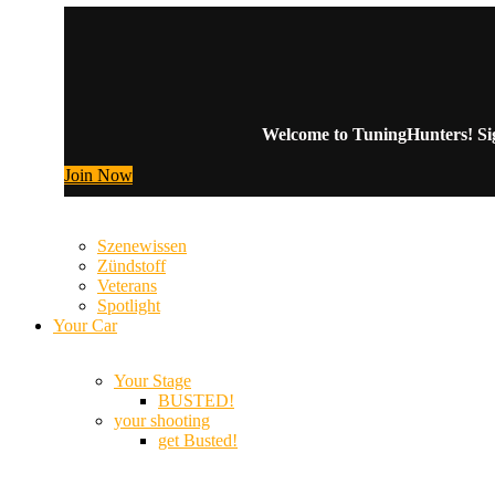
Welcome to TuningHunters! Sign
Join Now
Szenewissen
Zündstoff
Veterans
Spotlight
Your Car
Your Stage
BUSTED!
your shooting
get Busted!