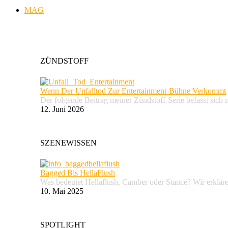
MAG
ZÜNDSTOFF
Wenn Der Unfalltod Zur Entertainment-Bühne Verkommt
Der folgende Beitrag meiner Zündstoff-Serie befasst sich 
12. Juni 2026
SZENEWISSEN
Bagged Bis HellaFlush
Was bedeutet Hellaflush, Camber oder Stance? Wir erkläre
10. Mai 2025
SPOTLIGHT