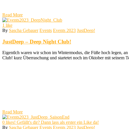
Read More
1
like
By
Sascha Gebauer
Events
Events 2023
JustDeep!
JustDeep – Deep Night Club!
Eigentlch waren wir schon im Wintermodus, die Füße hoch legen, an
Club! kurz Überraschung und startetet noch im Oktober mit seinem T
Read More
0
likes! Gefällt's dir? Dann lass als erster ein Like da!
By
Sascha Gebauer
Events
Events 2023
JustDeep!