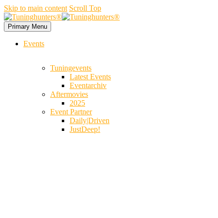
Skip to main content
Scroll Top
Primary Menu
Events
Tuningevents
Latest Events
Eventarchiv
Aftermovies
2025
Event Partner
Daily|Driven
JustDeep!