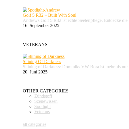
Golf 5 R32 – Built With Soul
Andrews Golf 5 R32 ist echte Seelenpflege. Entdecke d
16. September 2025
VETERANS
Shining Of Darkness
Shining of Darkness: Dominiks VW Bora ist mehr als nur
20. Juni 2025
OTHER CATEGORIES
Zündstoff
Szenewissen
Spotlight
Veterans
all categories