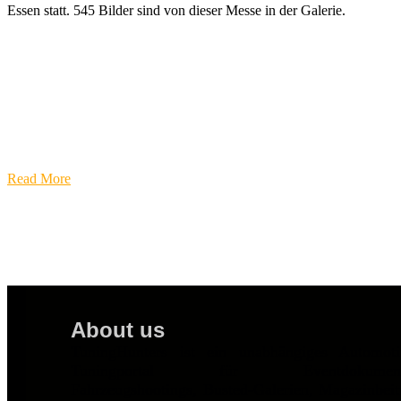
Essen statt. 545 Bilder sind von dieser Messe in der Galerie.
Read More
About us
TuningHunters ist ein unabhängiges Automot
Tuningportal für Eventdokumentat
Fahrzeugshootings, Busted-Galerien, Magazinbei