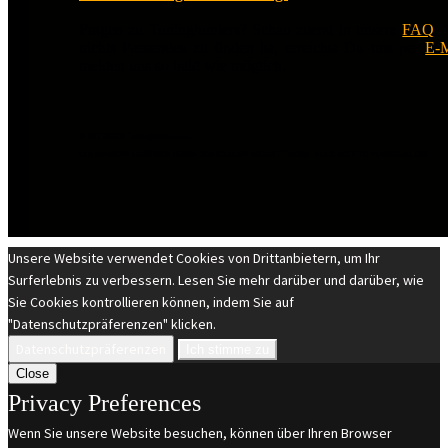
Fragen zu Tuninghunters? Schau zuerst in unsere
FAQ
.
nichts Passendes zu finden ist, erreichst Du uns per
E-M
melden uns so bald wie möglich.
© EST 20XIII Tuninghunters.com
DIE MARKEN GEHÖREN IHREN JEWEILIGEN EIGENTÜMERN. ALLE RECHTE VORBEHALTEN.
Unsere Website verwendet Cookies von Drittanbietern, um Ihr
Surferlebnis zu verbessern. Lesen Sie mehr darüber und darüber, wie
Sie Cookies kontrollieren können, indem Sie auf
"Datenschutzpräferenzen" klicken.
Datenschutzpräferenzen
Ich stimme zu
Close
Privacy Preferences
Wenn Sie unsere Website besuchen, können über Ihren Browser