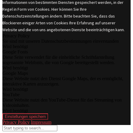
Informationen von bestimmten Diensten gespeichert werden, in der
Regel in Form von Cookies. Hier können Sie Ihre
Datenschutzeinstellungen ändern. Bitte beachten Sie, dass das
Blockieren einiger Arten von Cookies Ihre Erfahrung auf unserer
Website und die von uns angebotenen Dienste beeinträchtigen kann.
Privacy Policy
Sie sind mit unseren Datenschutzbestimmungen einverstanden
Wird benötigt
Google Fonts
Diese Seite verwendet für die einheitliche Schriftdarstellung
sogenannte Webfonts, die von Google bereitgestellt werden.
Wird benötigt
Google Maps
Diese Website nutzt den Dienst Google Maps, der es ermöglicht,
interaktive Karten anzuzeigen.
Wird benötigt
YouTube
Diese Website nutzt den YouTube-Dienst für das Streaming von
Videoinhalten.
Wird benötigt
Einstellungen speichern
Privacy Policy
Impressum