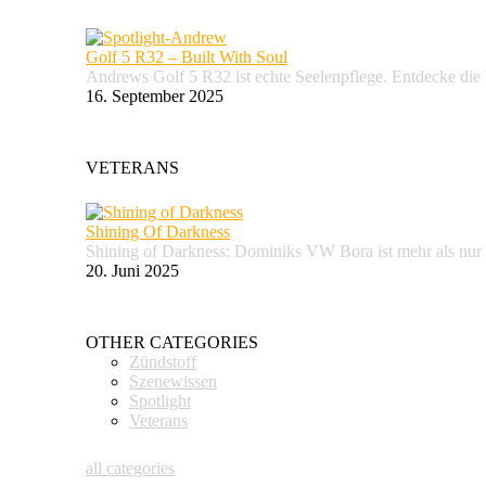
Golf 5 R32 – Built With Soul
Andrews Golf 5 R32 ist echte Seelenpflege. Entdecke d
16. September 2025
VETERANS
Shining Of Darkness
Shining of Darkness: Dominiks VW Bora ist mehr als nur
20. Juni 2025
OTHER CATEGORIES
Zündstoff
Szenewissen
Spotlight
Veterans
all categories