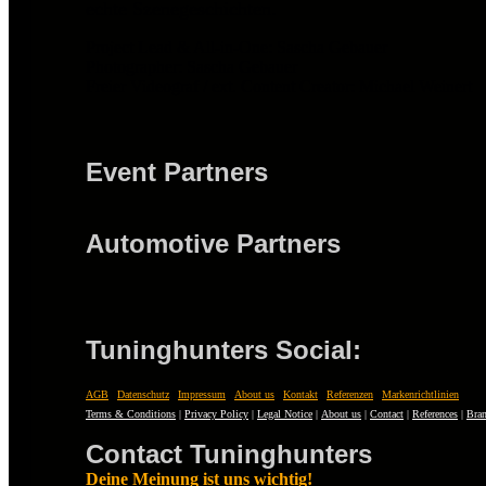
echte Szenegeschichten.
Project Lead & All-in-One: Sascha Gebauer
Photographer: Sascha Gebauer
Freier Videograf / ext. Content Creator: Michael Weinert
Event Partners
Automotive Partners
Tuninghunters Social:
AGB
|
Datenschutz
|
Impressum
|
About us
|
Kontakt
|
Referenzen
|
Markenrichtlinien
Terms & Conditions
|
Privacy Policy
|
Legal Notice
|
About us
|
Contact
|
References
|
Bran
Contact Tuninghunters
Deine Meinung ist uns wichtig!