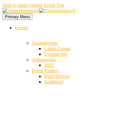
Skip to main content
Scroll Top
Primary Menu
Events
Tuningevents
Latest Events
Eventarchiv
Aftermovies
2025
Event Partner
Daily|Driven
JustDeep!