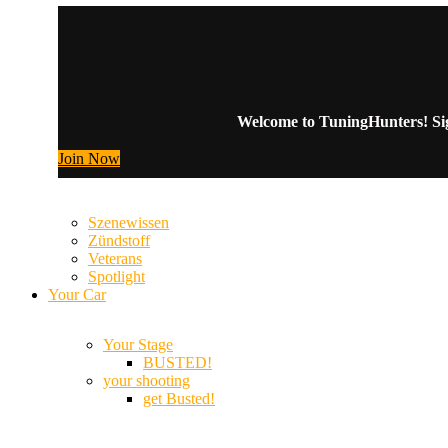
Welcome to TuningHunters! Sign
Join Now
Szenewissen
Zündstoff
Veterans
Spotlight
Your Car
Your Stage
BUSTED!
your shooting
get Busted!